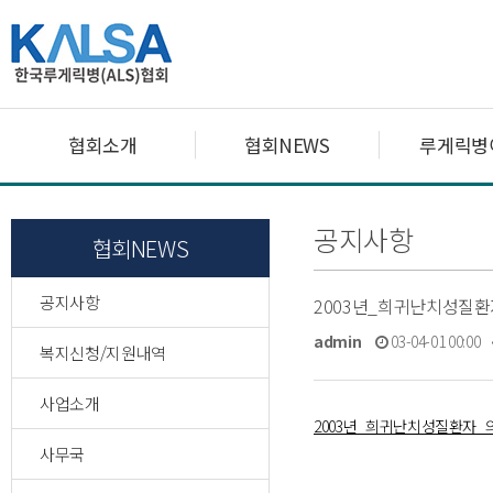
협회소개
협회NEWS
루게릭병
공지사항
협회NEWS
공지사항
2003년_희귀난치성질
admin
03-04-01 00:00
복지신청/지원내역
사업소개
2003년_희귀난치성질환자_
사무국