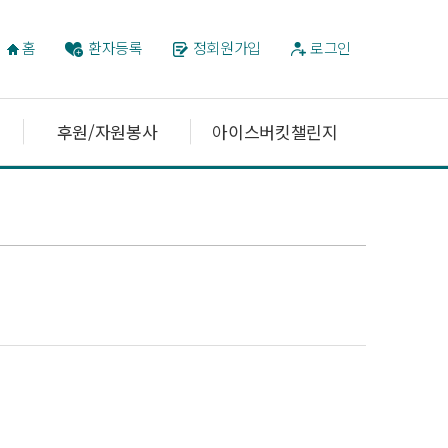
홈
환자등록
정회원가입
로그인
후원/자원봉사
아이스버킷챌린지