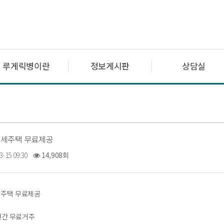
루게릭병이란
정보게시판
상담실
전세주택 무료제공
3-15 09:30
14,908회
세주택 무료제공
년간 무료거주