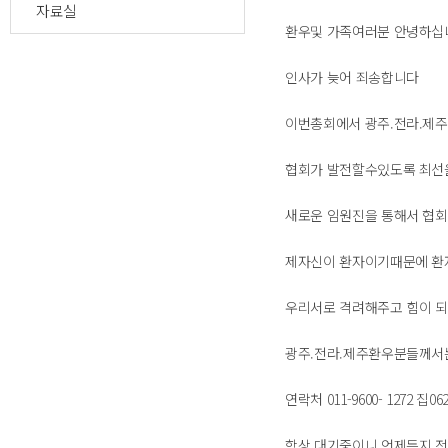
자료실
환우및 가족여러분 안녕하십
인사가 늦어 죄송합니다
이번총회에서 광주.전라.제
협회가 발전할수있도록 최
새로운 임원진을 통해서 협
제자신이 환자이기때문에 환
우리서로 격려해주고 힘이 
광주.전라.제주환우분들께서
연락처 011-9600- 1272 집06
항상 대기중이니 언제든지 