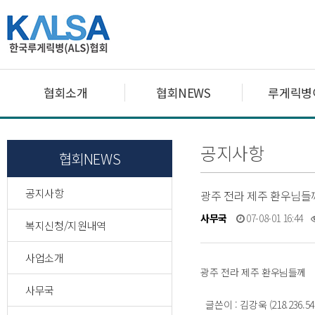
협회소개
협회NEWS
루게릭병
공지사항
협회NEWS
공지사항
광주 전라 제주 환우님들
사무국
07-08-01 16:44
복지신청/지원내역
사업소개
광주 전라 제주 환우님들께
사무국
글쓴이 : 김강욱 (218.236.54