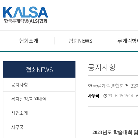
협회소개
협회NEWS
루게릭병
공지사항
협회NEWS
공지사항
한국루게릭병협회 제 22차
사무국
23-03-15 15:14
복지신청/지원내역
사업소개
사무국
2023
년도 학술대회
및