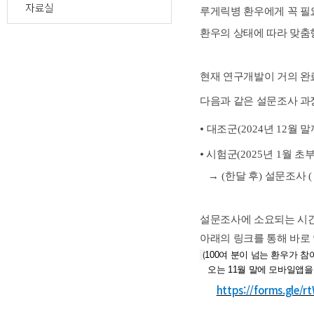
자료실
루게릭병 환우에게 꼭 필
환우의 상태에 따라 맞춤
현재 연구개발이 거의 완
다음과 같은 설문조사 과
•
대조군
(2024
년
12
월 
•
시험군
(2025
년
1
월 초
→
(
한달 후
)
설문조사
(
설문조사에 소요되는 시
아래의 링크를 통해 바로
(
100여 분이 넘는 환우가 참
오는 11월 말에 모바일앱을
https://forms.gle/