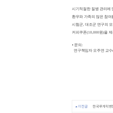
시기적절한 질병 관리에 
환우와 가족의 많은 참여
시험군
,
대조군 연구의 모
커피쿠폰
(10,000
원
)
을 
•
문의
:
연구책임자 오주연 교수
이전글
한국루게릭병협