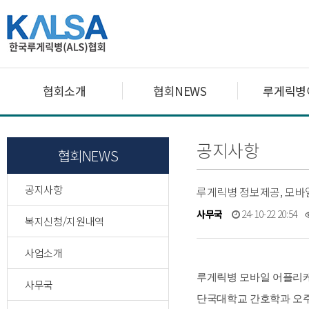
협회소개
협회NEWS
루게릭병
공지사항
협회NEWS
공지사항
루게릭병 정보제공, 모바
사무국
24-10-22 20:54
복지신청/지원내역
사업소개
루게릭병 모바일 어플리
사무국
단국대학교 간호학과 오