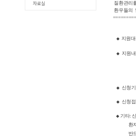
자료실
질환관리를 
환우들의 많
==========
지원대상
◆
지원내
◆
소형
신청기간:
◆
신청접수
◆
기타: 
◆
환
반드시 사무국에