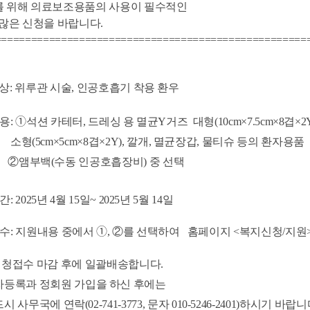
위해 의료보조용품의 사용이 필수적인
은 신청을 바랍니다.
==================================================
: 위루관 시술, 인공호흡기 착용 환우
용:
➀
석션 카테터, 드레싱 용 멸균Y거즈 대형
(10cm×7.5cm×8겹×2
(5
cm×5cm×8겹×2Y
),
깔개, 멸균장갑, 물티슈 등의 환자용품
②
앰부백(수동 인공호흡장비) 중 선택
 2025년 4월 15일~ 2025년 5월 14일
: 지원내용 중에서 ➀,
②
를 선택하여 홈페이지 <복지신청/지원
신청접수 마감 후에 일괄배송합니다.
자등록과 정회원 가입을 하신 후에는
 연락(02-741-3773, 문자 010-5246-2401)하시기 바랍니