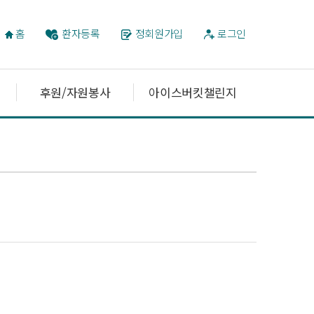
홈
환자등록
정회원가입
로그인
후원/자원봉사
아이스버킷챌린지