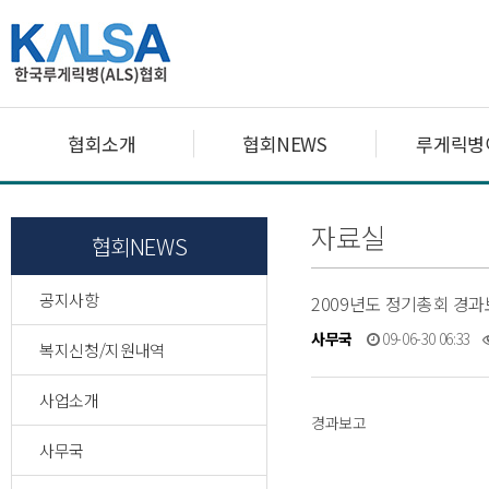
협회소개
협회NEWS
루게릭병
자료실
협회NEWS
공지사항
2009년도 정기총회 경
사무국
09-06-30 06:33
복지신청/지원내역
사업소개
경과보고
사무국