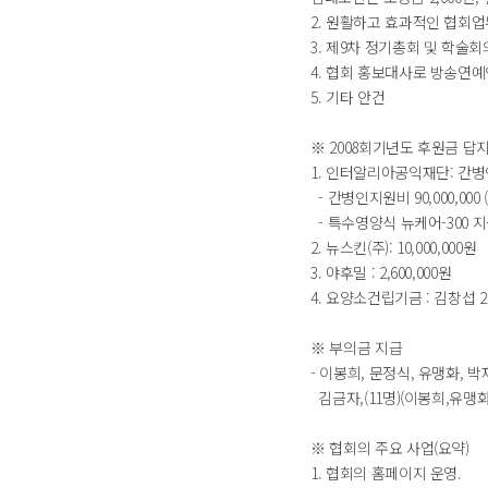
2. 원활하고 효과적인 협회업
3. 제9차 정기총회 및 학술
4. 협회 홍보대사로 방송연예
5. 기타 안건
※ 2008회기년도 후원금 답
1. 인터알리아공익재단: 간병인 
- 간병인지원비 90,000,000 (7
- 특수영양식 뉴케어-300 지원비34
2. 뉴스킨(주): 10,000,000원
3. 야후밀 : 2,600,000원
4. 요양소건립기금 : 김창섭 2,
※ 부의금 지급
- 이봉희, 문정식, 유맹화, 
김금자,(11명)(이봉희,유
※ 협회의 주요 사업(요약)
1. 협회의 홈페이지 운영.