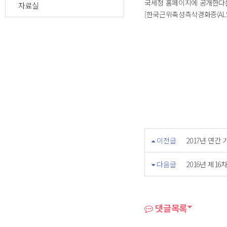
국세청 홈페이지에 공개한다는
자료실
[한국근위축성측삭경화증(ALS
이전글
2017년 연
다음글
2016년 제1
댓글목록