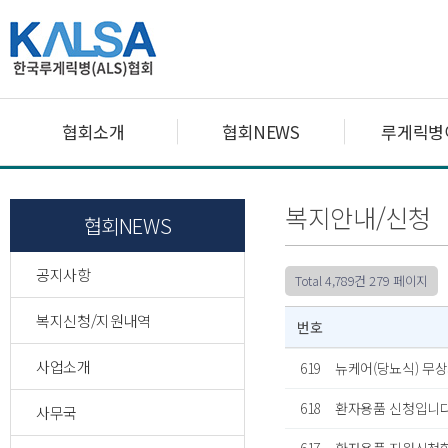
협회소개
협회NEWS
루게릭병
복지안내/신청
협회NEWS
공지사항
Total 4,789건
279 페이지
복지신청/지원내역
번호
사업소개
619
뉴케어(당뇨식) 무
618
환자용품 신청입니
사무국