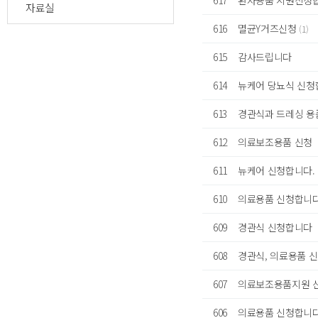
617
환자용품 지원신청합
자료실
616
멸균Y거즈신청
(1)
615
감사드립니다
614
뉴케어 당뇨식 신청합니다
613
경관식과 드레싱 용
612
의료보조용품 신청
611
뉴케어 신청합니다.
610
의료용품 신청합니
609
경관식 신청합니다
608
경관식, 의료용품 
607
의료보조용품지원 
606
의료용품 신청합니다