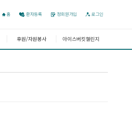
홈
환자등록
정회원가입
로그인
후원/자원봉사
아이스버킷챌린지