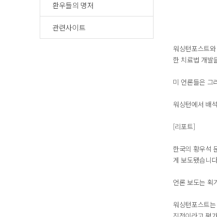
환우들의 명저
관련사이트
워싱턴포스트와 
한 치료법 개발
미 언론들은 그
워싱턴에서 배석
[리포트]
한국의 황우석 
게 보도됐습니다
언론 보도는 획
워싱턴포스트는 
진전이라고 평