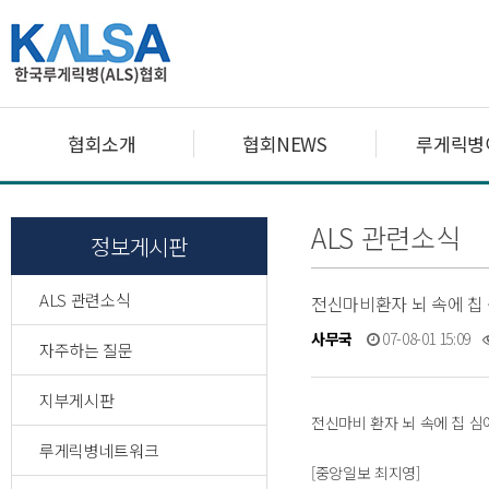
협회소개
협회NEWS
루게릭병
ALS 관련소식
정보게시판
ALS 관련소식
전신마비환자 뇌 속에 칩 심
사무국
07-08-01 15:09
자주하는 질문
지부게시판
전신마비 환자 뇌 속에 칩 심
루게릭병네트워크
[중앙일보 최지영]