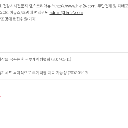
표 건강시사전문지 헬스코리아뉴스(
http://www.hkn24.com)
무단전재 및 재배포
헬스코리아뉴스/조명애 편집위원
admin@hkn24.com
조명애 편집위원(기자)
비상을 꿈꾸는 한국루게릭병협회 (2007-05-15)
줄기세포 뇌이식으로 루게릭병 치료 가능성 (2007-03-12)