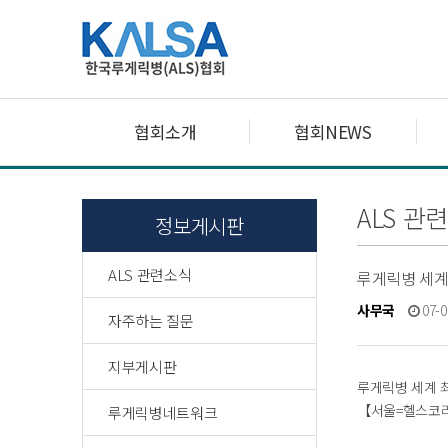
협회소개
협회NEWS
ALS 관
정보게시판
ALS 관련소식
루게릭병 세계 최
사무국
07-0
자주하는 질문
지부게시판
루게릭병 세계 최초 
【서울=헬스코리
루게릭병네트워크