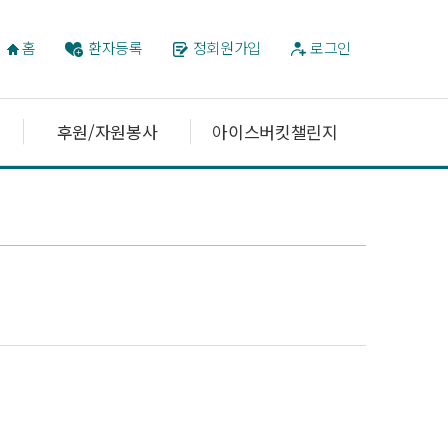
홈
환자등록
정회원가입
로그인
후원/자원봉사
아이스버킷챌린지