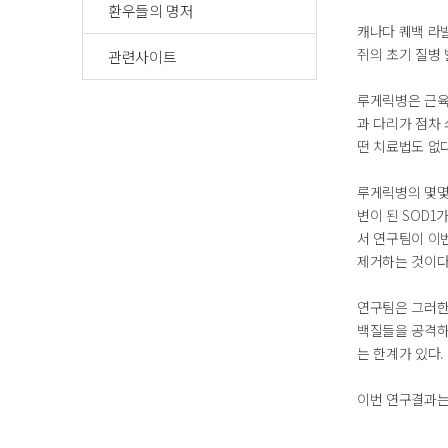
환우들의 명저
캐나다 퀘백 라
쥐의 초기 질병
관련사이트
루게릭병은 근육
과 다리가 점차 
떤 치료법도 없다
루게릭병의 몇몇
변이 된 SOD
서 연구팀이 이
제거하는 것이다
연구팀은 그러한
백질들을 공격하
는 한계가 있다.
이번 연구결과는