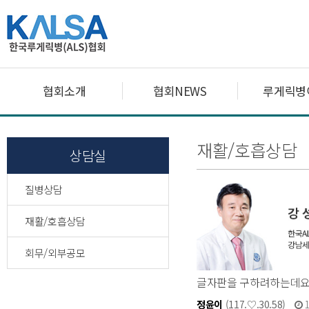
협회소개
협회NEWS
루게릭병
재활/호흡상담
상담실
질병상담
재활/호흡상담
회무/외부공모
글자판을 구하려하는데
정윤이
(117.♡.30.58)
1