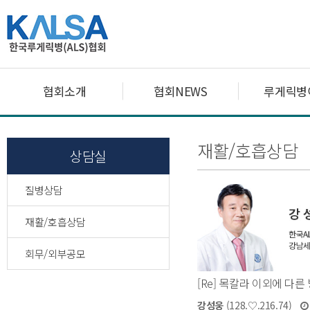
협회소개
협회NEWS
루게릭병
재활/호흡상담
상담실
질병상담
재활/호흡상담
회무/외부공모
[Re] 목칼라 이외에 다른
강성웅
(128.♡.216.74)