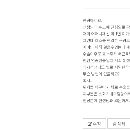
안녕하세요.
선생님의 수고에 진심으로 
저희 어머니께선 약 1년 여
그런데 호스를 연결한 구멍으
어머닌 아직 걸을수있는데 계
수술이후로 호스주위 배근육도
첨엔 염증인줄알고 계속 항생
의사선생님도 별로 시원한 답
무슨 방법이 없을까요?
혹시..
위치를 바꾸어서 새로 수술을 
이부분은 소화기내과담당이라
전공분야 선생님과 의논하셔
수정
삭제