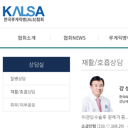
협회소개
협회NEWS
루게릭병
재활/호흡상담
상담실
질병상담
재활/호흡상담
회무/외부공모
위관입수술후 문제가 좀..
소금인형
(210.♡.168.29)