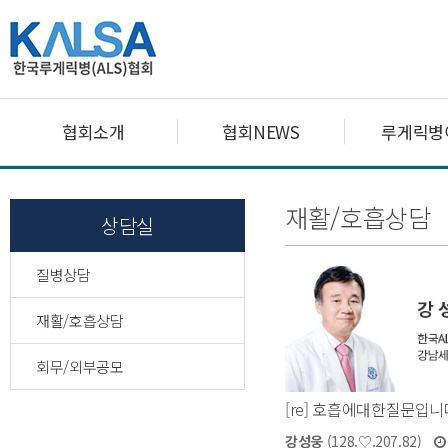
협회소개
협회NEWS
루게릭병
재활/호흡상담
상담실
질병상담
재활/호흡상담
회무/외부공모
[re] 호흡에대한질문입니
강성웅
(128.♡.207.82)