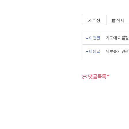
수정
삭제
이전글
기도에 이물질
다음글
위루술에 관
댓글목록