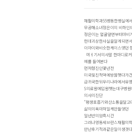
재활의학과55병동한병실에
무공해소녀정은이의 비하인
정은이는 얼굴앞면부터마비
헌데괴상한사실을알게되면
이아이와비슷한케이스엿던 
여ㅕ기서의사말 한마디로
예를 들여본다
먼저형진인몇년전
미국읯친척댁에방묺햇다가
급귀국한뒤우리나라에서유
S의료원에입원햇는데구병원
의사의진단
“평생호흡기와산소통을달고
삶의의욕마져일케만들엇던
일년반의암흑시간
그러나영동세브란스재활의
만난후기적과같은일이생겻