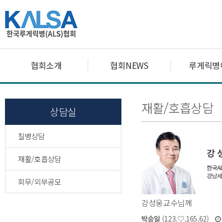
협회소개
협회NEWS
루게릭병
재활/호흡상담
상담실
질병상담
재활/호흡상담
회무/외부공모
강성웅교수님께
박승일
(123.♡.165.62)