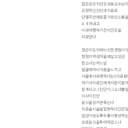
잘은모르지만강성웅교수님
긍정적인진단과치료로
단몇주만에호흡기와산소통
ㄸㅔ어내고
미국여행하기전의건강을
되찾았다
정은이도위와비슷한경험이
청정지역섬마을에살고있던
한소녀는어느날
얼굴에마비가옴을느끼고
서울에서유명하다는S의료원
여기서의료진에게서듣지말
듣게되고그진단이그소녀를
의사의진단
음식을삼키면죽는다
위로술시술을잘못하다간큰
일년이넘도록두통이동반하
코로음식을투여하였스나