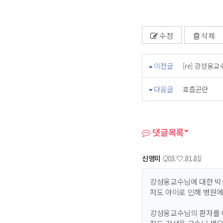
수정
삭제
이전글
[re] 강성
다음글
호흡곤란
댓글목록
신영미
(203.♡.81.81)
강성웅교수님에 대한 박
저도 아이로 인해 병원에
강성웅교수님의 환자를 