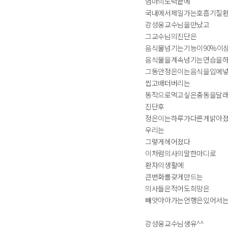
엄마의노력끝에
국내에서제일가는호흡기질
강성웅교수님을만났고
그교수님의진단은
음식물넘기는기능이90%이
음식물을계속넘기는연습을
그동안정은이는음식을입에
씹고배터버리는
동작으로먹고싶은충동을달
진단후
정은이는하루가다른게밝아
우리는
그렇게헤어졌다
이처럼의사의말한마디로
환자의생활에
큰변화를갖게만드는
의사들은적어도희망은
빼앗아아가는언행은있어서는
강성웅교수님생유^^