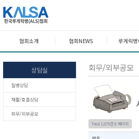
협회소개
협회NEWS
루게릭병
회무/외부공모
상담실
질병상담
재활/호흡상담
회무/외부공모
Total 1,075건
8 페이지
번호