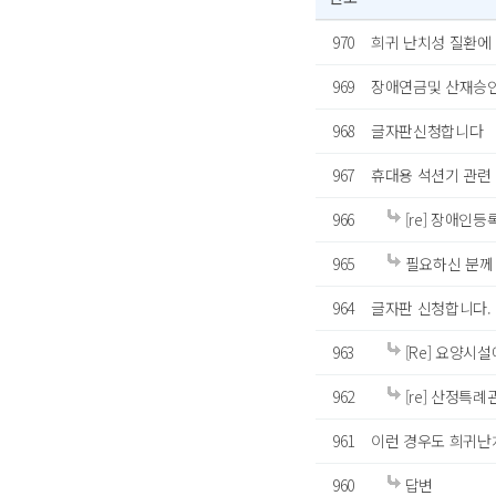
970
희귀 난치성 질환에
969
장애연금및 산재승
968
글자판신청합니다
967
휴대용 석션기 관련
966
[re] 장애인등
965
필요하신 분께
964
글자판 신청합니다.
963
[Re] 요양시
962
[re] 산정특
961
이런 경우도 희귀난
960
답변