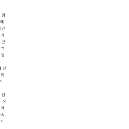
 점
후에
하였
루가
 싶
 박
스병
에
게 설
인하
 약
 진
에 진
 아
가족
원에
.