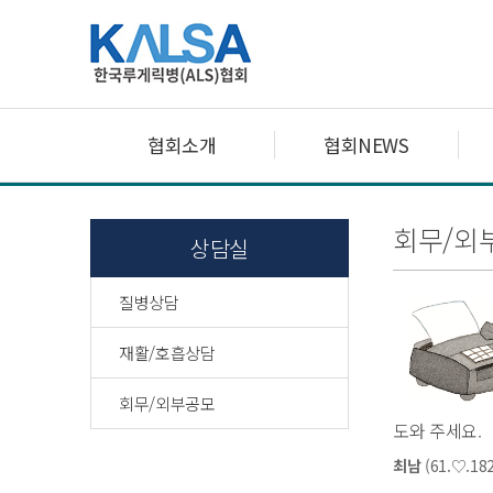
협회소개
협회NEWS
회무/외
상담실
질병상담
재활/호흡상담
회무/외부공모
도와 주세요.
최남
(61.♡.182