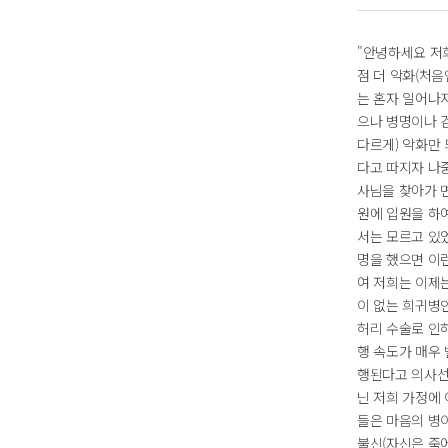
"안녕하세요 저희
점 더 악화(처음
는 혼자 일어나
으나 병명이나 
다르게) 악화만
다고 따지자 나
사님을 찾아가 면
원에 입원을 하여
서는 모르고 있
명을 했으면 이
여 저희는 이제는
이 없는 희귀병
허리 수술로 인
행 속도가 매우
행된다고 의사선
닌 저희 가정에
들은 마음의 병
불신(자신은 죽