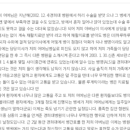
 어머님은 지난해(2002. 12. 4)경희대 병원에서 허리 수술을 받앗 으나 그 병세가
엔 옆에서 부축하면 걸을 수도 있었고, 방에서 혼자 일어나 앉아 있었는데 수술 
지도 못하고 걸을 수는 더더욱 없었습니다) 되어 저희 아버님이 의사에게 상담을 
검사는 없이 계속 재활치료만 받아 라고 하여 재활치료를 받아도 병은 더(하루하
 되자 수회에 걸쳐 담당의사에게 어떻게 병이 점점더 악화가 되나 병명이라도 알고
중에는 담당의사가 저희 어머님병실로 회진도 오지 않고 하여 저희 가족들이 담당
담을 한 후 그 즉시 다른 병원을 소개시켜 준다고 하여 2003. 1. 30.신촌 세브란
 1. 4.불과 몇칠 사이(중간에 연휴도 있었는데)에 알수 있는 병명(ALS)을 경희대
었다는 것은 저희 들이 생각해도 납득이 가지 않습니다. 사실 솔직히 저희 가족에
런 마음고생은 덜하고 환자에게도 고통은 덜 주었을 텐데 너무 무책임한 행위로 
 돌이 킬수 없는 마음의 고통을 받고 있습니다.. 물론 루게릭이라는 병은 치료될
인 것은 알고 있습니다 만
하여 환자에게 너무나 많은 고통을 주고 또 저희 어머님은 다른 환자들보다도 병의
 빨라(다른 환자에게는 3개월 정도에 진행되는 병세가 저희 어머님에게는 일주일
생님이 말하더군요) 이제는 죽도 넘기기 곤란한 실정입니다. 풍족한 집안 형편도
 이중 삼중의 고통을 안겨준 경희대병원의 너무나 무책임한 행위로 인하여 저희 
이 날정도입니다. 근 2달 동안 경희대에서 병간호를 한 저희 아버님은 이제는 병
어도 병원에는 가지 않는다)과 정신적인 고통을 뭐라고 말로는 표현할 수가 없군요