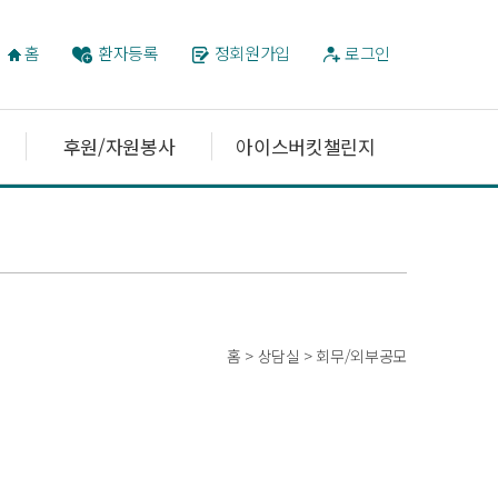
홈
환자등록
정회원가입
로그인
후원/자원봉사
아이스버킷챌린지
홈 > 상담실 > 회무/외부공모