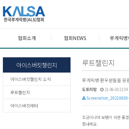
협회소개
협회NEWS
루게릭병
루트챌린지
아이스버킷챌린지
아이스버킷챌린지 소식
루게릭병 환우분들을 응원
도토리맘
21-06-30 21:5
루트챌린지
Screenshot_20210630-
아이스버킷레터
조금이나마 보탬이 되면 좋겠
힘내세요.