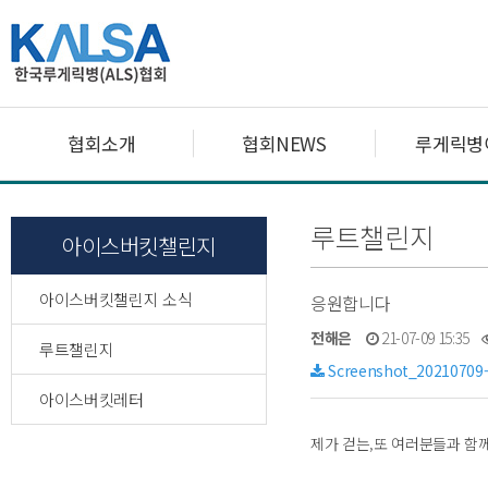
협회소개
협회NEWS
루게릭병
루트챌린지
아이스버킷챌린지
아이스버킷챌린지 소식
응원합니다
전해은
21-07-09 15:35
루트챌린지
Screenshot_20210709-
아이스버킷레터
제가 걷는,또 여러분들과 함