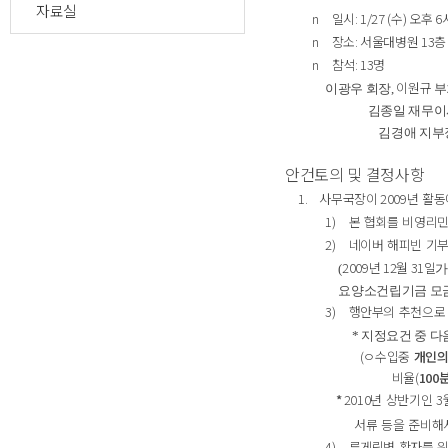
자료실
n
일시
: 1/27 (
수
)
오후
6
n
장소
:
서울대병원
13
층
n
참석
: 13
명
이원규
이광우
회장
,
부
김종일
재무이
김경애
지부
안건토의 및 결정사항
1.
사무국장이
2009
년 활동
1)
본 협회를 비영리
2)
네이버 해피빈 기
2009
년 12
월 31
일
(
요양소건립기금 모
3)
행안부의 추천으로
*
지정요건 중 다
(
ㅇ수입중
개인의
비율
(
100
*
2010
년 상반기인
3
서류 등을 준비해서 다
4)
루게릭병 환자를 