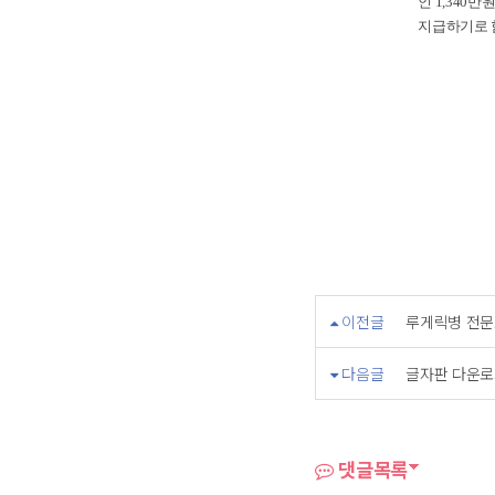
인
1,340
만원
지급하기로 
이전글
루게릭병 전문
다음글
글자판 다운로
댓글목록