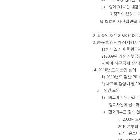
5)
영화
“
내사랑 내곁
재정적인 보강이 
6)
협회의 사단법인을 
2. 김종일
재무이사가
2009
3.
홍윤호
감사가 정기감사
1)
인터알리아 후원금은
2) 2009
년 개인기부금
대하여 사무국에 감사
4.
2010
년도 예산안 심의
1)
2009
년도 결산
, 201
2)
사무국 경상비 월
50
5.
안건 토의
1)
의료비 지원사업은
참여사업에 공모하
2)
협회기부금 경비 건
i.
2003
년도
2010
년부터
ii.
단
,
홍보