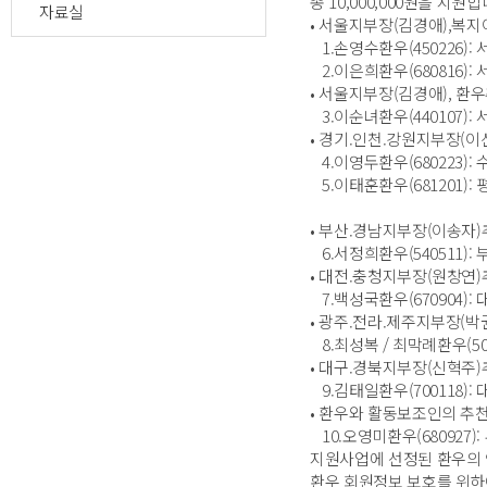
총 10,000,000원을 지원합
자료실
• 서울지부장(김경애),복지
1.손영수환우(450226):
2.이은희환우(680816):
• 서울지부장(김경애), 환우
3.이순녀환우(440107):
• 경기.인천.강원지부장(이
4.이영두환우(680223):
5.이태훈환우(681201):
• 부산.경남지부장(이송자)
6.서정희환우(540511):
• 대전.충청지부장(원창연)
7.백성국환우(670904):
• 광주.전라.제주지부장(박
8.최성복 / 최막례환우(50
• 대구.경북지부장(신혁주)
9.김태일환우(700118):
• 환우와 활동보조인의 추천
10.오영미환우(680927)
지원사업에 선정된 환우의
환우 회원정보 보호를 위하