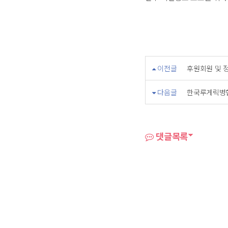
이전글
후원회원 및 
다음글
한국루게릭병협
댓글목록