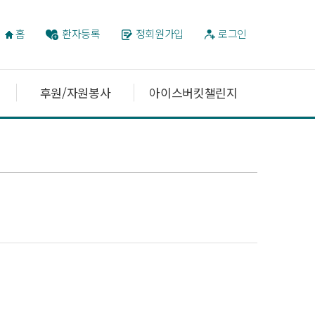
홈
환자등록
정회원가입
로그인
후원/자원봉사
아이스버킷챌린지