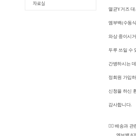
자료실
멸균Y거즈 대소
엠부백(수동식
와상 중이시거
두루 쓰일 수
간병하시는 데
정회원 가입하
신청을 하신 
감사합니다.
▶ 배송과 관
엠브백 8개는