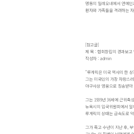
명동의 밀레오네에서 연예인과
환자와 가족들을 격려하는 자
[참고글]
제 목 : 협회창립의 경과보고
작성자 : admin
"루게릭은 미국 역사의 한 
그는 미국민의 가장 자랑스러
야구사상 영웅으로 칭송받아 
그는 1939년 36세에 근위
뉴욕시의 입국위원회에서 일
루게릭의 상태는 급속도로 악화
그가 죽고 수년이 지난 후, 