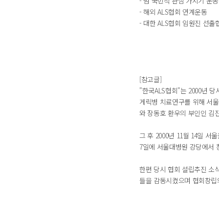
- 범 국민적 관심 가지기 운
- 해외 ALS협회 연계운동
- 대한 ALS협회 임원진 선
[참고글]
"한국ALS협회"는 2000년 
게릭병 치료연구를 위해 서울
와 장동호 환우의 부인인 김
그 후 2000년 11월 14일
7일에 서울대병원 강당에서 
한편 당시 협회 설립추진 소
들을 감동시켰으며 협회창립의 기폭