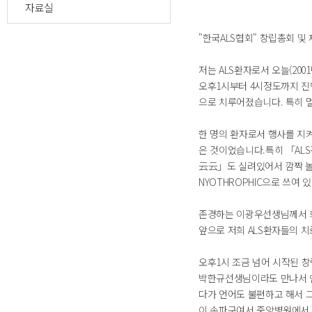
자료실
"한국ALS협회" 창립총회 및 제
저는 ALS환자로서 오늘(20
오후1시부터 4시정도까지 진
으로 치루어졌습니다. 특히 멀
한 명의 환자로서 행사를 지
은 것이었습니다.특히 「ALS
云云」도 실려있어서 깜짝 놀랍
NYOTHROPHIC으로 쓰여 
존경하는 이광우선생님께서 회
앞으로 저희 ALS환자들의 
오후1시 조금 넘어 시작된 창
박한규선생님이라도 만나서 인
다가 언어도 불편하고 해서 그
이 송파구여서 중앙병원에서 