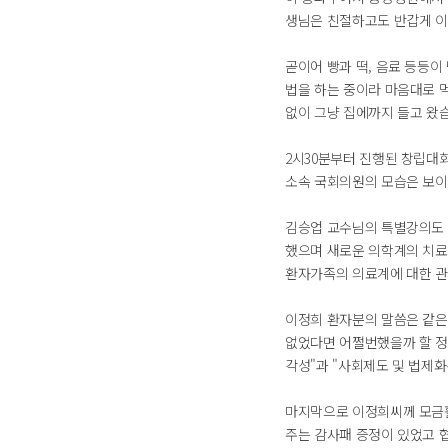
생님은 친절하고도 반갑게 이
곧이어 빵과 떡, 음료 등등
법을 하는 중이라 마음대로 먹
없이 그냥 집에까지 들고 왔
2시30분부터 진행된 창립대
소속 국회의원의 모습은 보이
김승업 교수님의 특별강의도 
했으며 새로운 의학계의 치료 
환자가족의 의료계에 대한 관
이정희 환자분의 말씀은 같은
없었다면 어쩔번했을까 할 정
각성"과 "사회제도 및 법제
마지막으로 이정희씨께 모금활
주는 감사패 증정이 있었고 