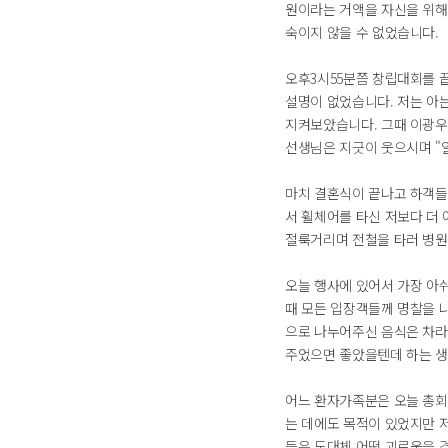
원이라는 거액을 자신을 위해
숙이지 않을 수 없었습니다.
오후3시55분쯤 창립대회를 
설명이 없었습니다. 저는 아
지켜보았습니다. 그때 이광우
선생님은 지긋이 웃으시며 "
마치 결혼식이 끝나고 하객들
서 휠체어를 타신 저보다 더
절룩거리며 전철을 타러 병원
오늘 행사에 있어서 가장 아
때 모든 입장객들께 명찰을 나
으로 나누어주신 음식은 차라
주었으면 좋았을텐데 하는 생
어느 환자가족분은 오늘 총회
는 데에도 목적이 있었지만 
들은 도대체 어떤 괴로움을 