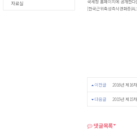
국세청 홈페이지에 공개한다는
자료실
[한국근위축성측삭경화증(ALS
이전글
2016년 제1
다음글
2015년 제1
댓글목록