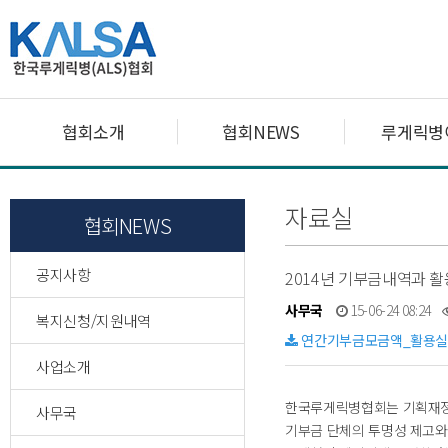
협회소개
협회NEWS
루게릭병
자료실
협회NEWS
공지사항
2014년 기부금내역과 
사무국
15-06-24 08:24
복지신청/지원내역
연간기부금모금액_활용실적명세
사업소개
한국루게릭병협회는 기획재정
사무국
기부금 단체의 투명성 제고와