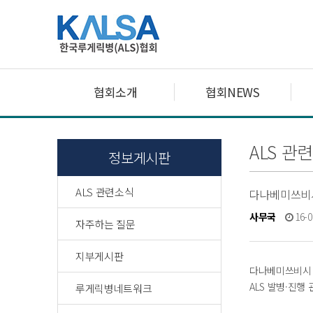
협회소개
협회NEWS
ALS 관
정보게시판
ALS 관련소식
다나베미쓰비시 
사무국
16-0
자주하는 질문
지부게시판
다나베미쓰비시 '
ALS 발병·진행
루게릭병네트워크