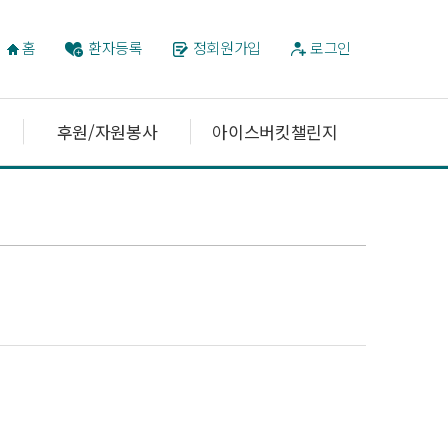
홈
환자등록
정회원가입
로그인
후원/자원봉사
아이스버킷챌린지