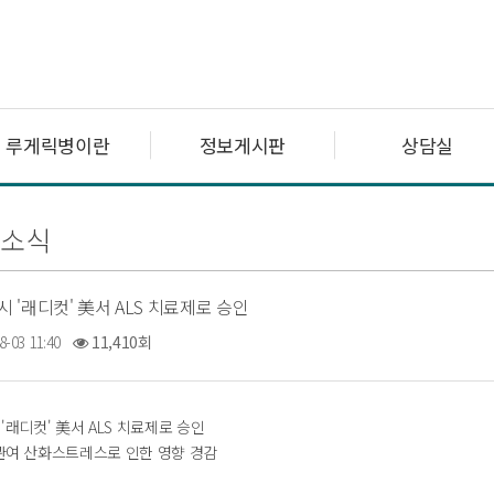
루게릭병이란
정보게시판
상담실
련소식
'래디컷' 美서 ALS 치료제로 승인
8-03 11:40
11,410회
래디컷' 美서 ALS 치료제로 승인
 관여 산화스트레스로 인한 영향 경감