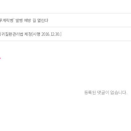
'루게릭병' 발병 예방 길 열린다
귀질환관리법 제정[시행 2016.12.30.]
등록된 댓글이 없습니다.