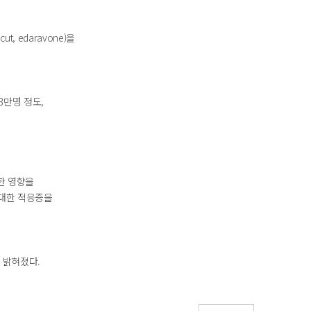
, edaravone)을
3만명 정도,
한 영향을
 대한 적응증을
 밝혀졌다.