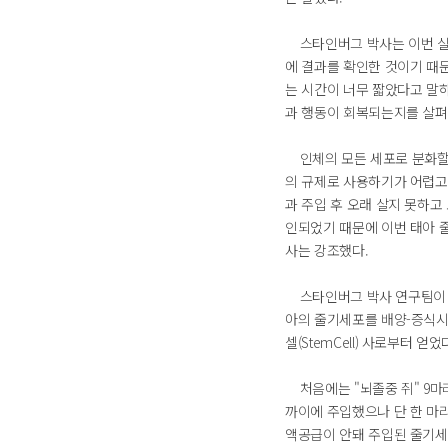
스타인버그 박사는 이번 실
에 결과를 확인한 것이기 때
는 시간이 너무 짧았다고 말
과 행동이 회복되는지를 살펴
인체의 모든 세포로 분화할
의 규제로 사용하기가 어렵고
과 주입 후 오래 살지 못하고
인되었기 때문에 이번 태아 
사는 강조했다.
스타인버그 박사 연구팀이 
아의 줄기세포를 배양-증식
셀(StemCell) 사로부터 얻었
처음에는 "뇌졸중 쥐" 9마
까이에 주입했으나 단 한 마
액공급이 안돼 주입된 줄기세