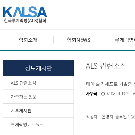
협회소개
협회NEWS
루게릭병
ALS 관련소식
정보게시판
ALS 관련소식
태아 줄기세포로 뇌졸중 
사무국
07-08-01 13:21
자주하는 질문
지부게시판
작성자 : 운영자 등록일 : 200
루게릭병네트워크