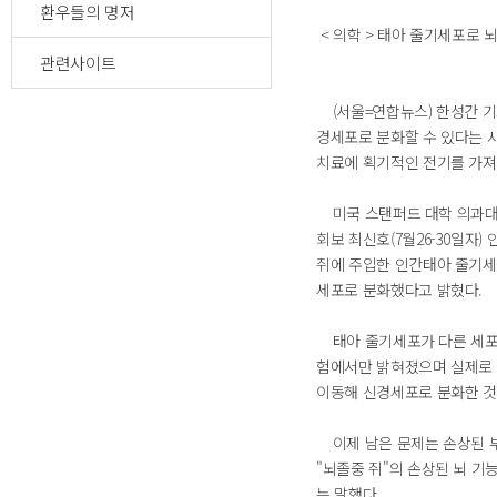
환우들의 명저
< 의학 > 태아 줄기세포로
관련사이트
(서울=연합뉴스) 한성간 기
경세포로 분화할 수 있다는 
치료에 획기적인 전기를 가져
미국 스탠퍼드 대학 의과대
회보 최신호(7월26-30일
쥐에 주입한 인간태아 줄기세
세포로 분화했다고 밝혔다.
태아 줄기세포가 다른 세포로
험에서만 밝혀졌으며 실제로
이동해 신경세포로 분화한 것
이제 남은 문제는 손상된 부
"뇌졸중 쥐"의 손상된 뇌 
는 말했다.