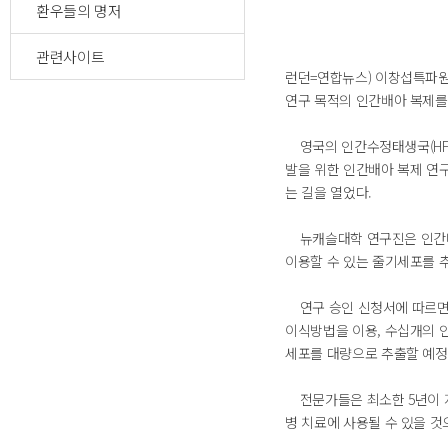
환우들의 명저
관련사이트
런던=연합뉴스) 이창섭특파원
연구 목적의 인간배아 복제를
영국의 인간수정태생국(HFE
발을 위한 인간배아 복제 연구
는 길을 열었다.
뉴캐슬대학 연구진은 인간배
이용할 수 있는 줄기세포를 
연구 승인 신청서에 따르면 
이식방법을 이용, 수십개의 
세포를 대량으로 추출할 예정
전문가들은 최소한 5년이 
병 치료에 사용될 수 있을 것