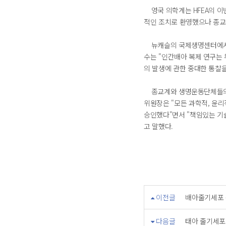
영국 의학계는 HFEA의 이
적인 조치로 환영했으나 종교
뉴캐슬의 국제생명센터에서 
수는 "인간배아 복제 연구는
의 발생에 관한 중대한 통찰을
종교계와 생명운동단체들의 반
위원장은 "모든 과학적, 윤리
승인했다"면서 "책임있는 기
고 말했다.
이전글
배아줄기세포
다음글
태아 줄기세포