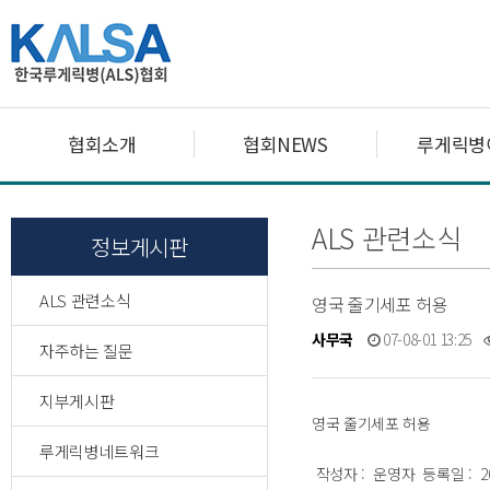
협회소개
협회NEWS
루게릭병
ALS 관련소식
정보게시판
ALS 관련소식
영국 줄기세포 허용
사무국
07-08-01 13:25
자주하는 질문
지부게시판
영국 줄기세포 허용
루게릭병네트워크
작성자 : 운영자 등록일 : 200