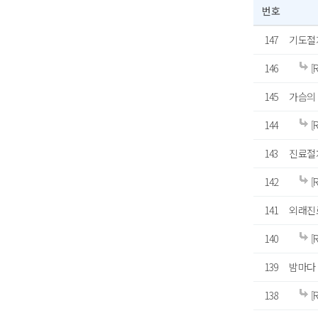
번호
147
기도절
146
[
145
가슴의
144
[
143
진료절
142
[
141
외래진
140
[
139
밤마다 
138
[