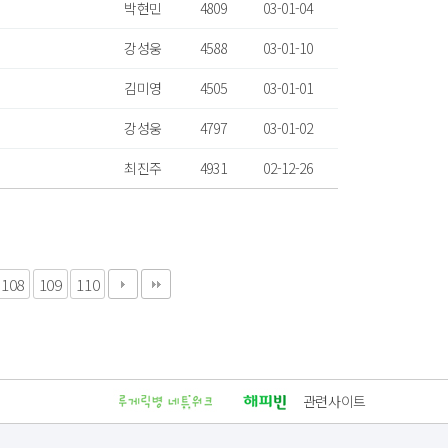
박현민
4809
03-01-04
강성웅
4588
03-01-10
김미영
4505
03-01-01
강성웅
4797
03-01-02
최진주
4931
02-12-26
108
109
110
관련사이트