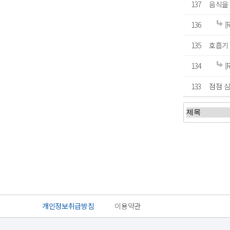
137
음식을 
136
[
135
호흡기
134
[
133
점점 
처음
이전
개인정보취급방침
이용약관