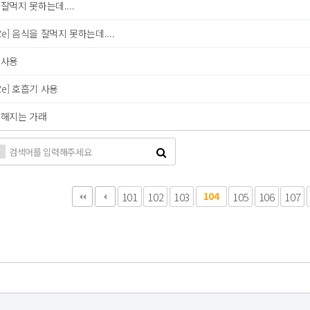
잘먹지 못하는데....
Re] 음식을 잘먹지 못하는데....
 사용
Re] 호흡기 사용
심해지는 가래
다음
맨끝
101
102
103
104
105
106
107