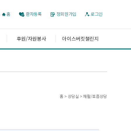
홈
환자등록
정회원가입
로그인
후원/자원봉사
아이스버킷챌린지
홈 > 상담실 > 재활/호흡상담