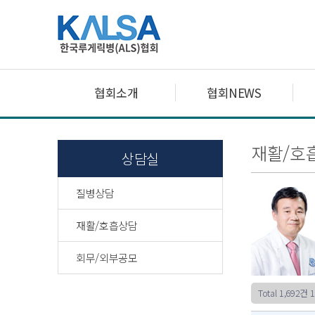
협회소개
협회NEWS
재활/호
상담실
질병상담
재활/호흡상담
회무/외부공모
Total 1,692건
1