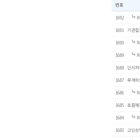
번호
1692
R
1691
기관절
1690
R
1689
R
1688
인지저
1687
루게릭
1686
R
1685
호흡재
1684
R
1683
고민상