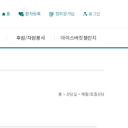
홈
환자등록
정회원가입
로그인
후원/자원봉사
아이스버킷챌린지
홈 > 상담실 > 재활/호흡상담