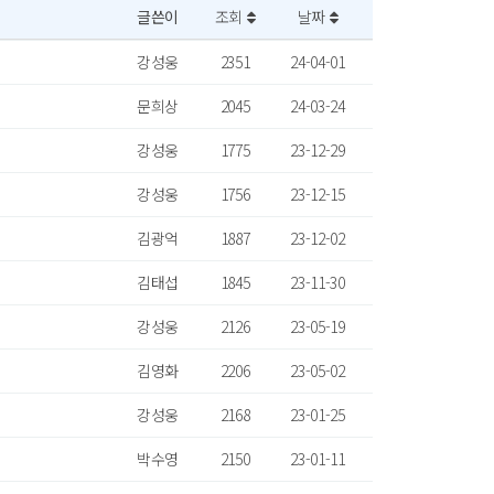
글쓴이
조회
날짜
강성웅
2351
24-04-01
문희상
2045
24-03-24
강성웅
1775
23-12-29
강성웅
1756
23-12-15
김광억
1887
23-12-02
김태섭
1845
23-11-30
강성웅
2126
23-05-19
김영화
2206
23-05-02
강성웅
2168
23-01-25
박수영
2150
23-01-11