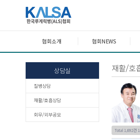
협회소개
협회NEWS
재활/호
상담실
질병상담
재활/호흡상담
회무/외부공모
Total 1,692건
1