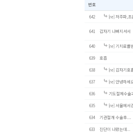
번호
642
[re] 저주파
641
갑자기 나빠지셔서
640
[re] 기치료
639
호흡
638
[re] 갑자기
637
[re] 안녕하세
636
기도절제수술과
635
[re] 서울에서검사
634
기관절개 수술후....
633
진단이 나왔는데...