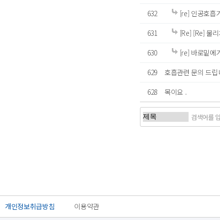
632
[re] 인공호
631
[Re] [Re] 
630
[re] 바로
629
호흡관련 문의 드립
628
목이요 .
처음
이전
개인정보취급방침
이용약관