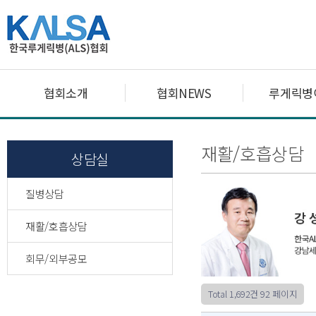
협회소개
협회NEWS
루게릭병
재활/호흡상담
상담실
질병상담
재활/호흡상담
회무/외부공모
Total 1,692건
92 페이지