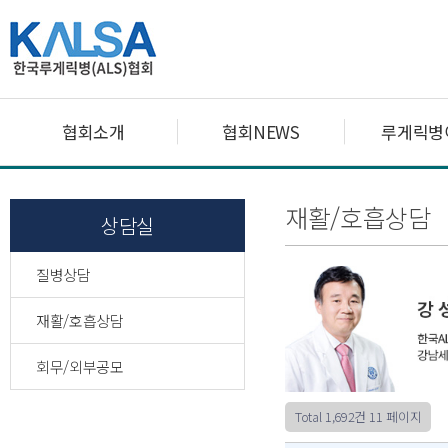
협회소개
협회NEWS
루게릭병
재활/호흡상담
상담실
질병상담
재활/호흡상담
회무/외부공모
Total 1,692건
11 페이지