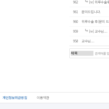
962
[re] 위루수
961
문의드립니다.
960
위루수술 후(문의 드
959
[re] 교수님....
958
교수님....
처음
이전
개인정보취급방침
이용약관