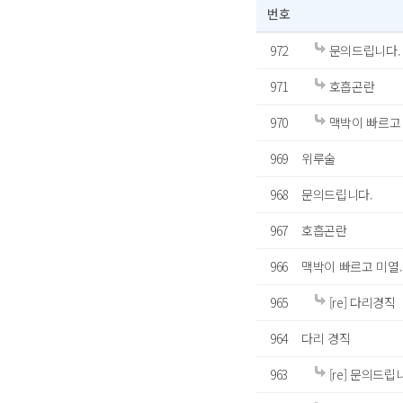
번호
972
문의드립니다.
971
호흡곤란
970
맥박이 빠르고 미
969
위루술
968
문의드립니다.
967
호흡곤란
966
맥박이 빠르고 미열..
965
[re] 다리경직
964
다리 경직
963
[re] 문의드립