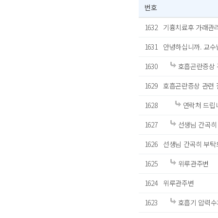
번호
1632
기흉치료후 가래관리
1631
안녕하십니까. 교수님
1630
호흡곤란증상 
1629
호흡곤란증상 관련 
1628
연락처 드립
1627
선생님 간곡히
1626
선생님 간곡히 부탁
1625
위루관주변
1624
위루관주변
1623
호흡기 압력수