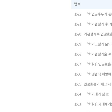
번호
1692
인공후두기 관
1691
기관절개 후 
1690
기관절개후 인공호흡
1689
기도절개 문의
1688
기관절개술 후
1687
[Re] 인공호
1686
경관식 처방에 
1685
인공호흡기 떼고 자가
1684
가래가 심
(9)
1683
[Re] 가래제거