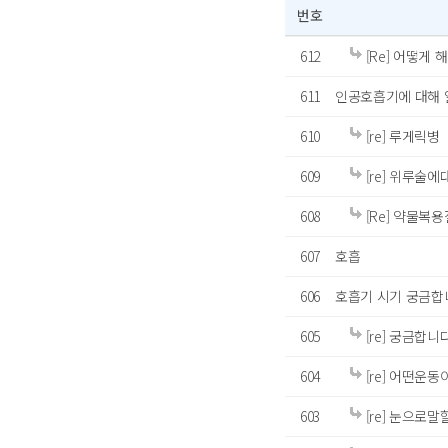
번호
612
[Re] 어떻게 
611
인공호흡기에 대해
610
[re] 루게릭병
609
[re] 위루술
608
[Re] 약물복
607
호흡
606
호흡기 시기 궁금합
605
[re] 궁금합니다
604
[re] 어떤운
603
[re] 눈으로