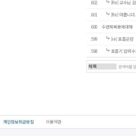
602
[Re] 교수님
601
[Re] 여쭙니다.
600
수면제복용에대해
599
[re] 호흡곤란
598
호흡기 압력수
처음
이전
개인정보취급방침
이용약관