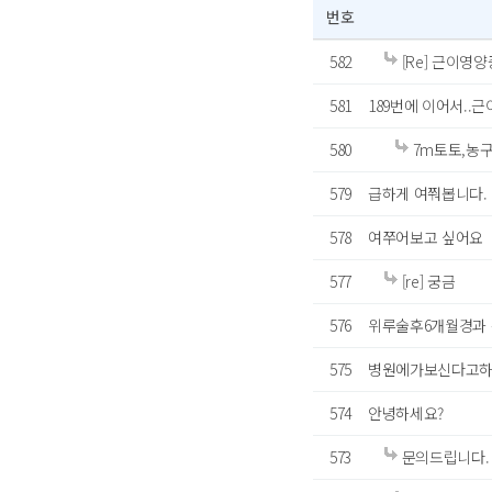
번호
582
[Re] 근이영
581
189번에 이어서..
580
7m토토,농구,복
579
급하게 여쭤봅니다.
578
여쭈어보고 싶어요
577
[re] 궁금
576
위루술후6개월경과
575
병원에가보신다고
574
안녕하세요?
573
문의드립니다.