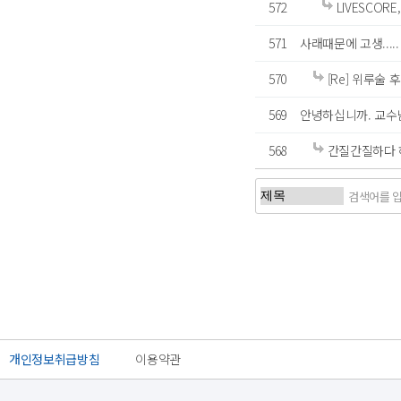
572
LIVESCOR
571
사래때문에 고생.....
570
[Re] 위루술
569
안녕하십니까. 교수님
568
간질간질하다 
처음
이전
개인정보취급방침
이용약관