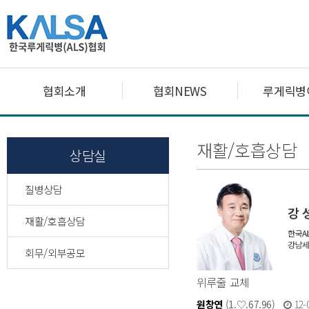
협회소개
협회NEWS
루게릭병
재활/호흡상담
상담실
질병상담
재활/호흡상담
회무/외부공모
위루줄 교체
원창연
(1.♡.67.96)
12-