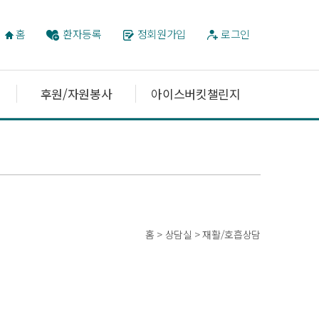
홈
환자등록
정회원가입
로그인
후원/자원봉사
아이스버킷챌린지
홈 > 상담실 > 재활/호흡상담