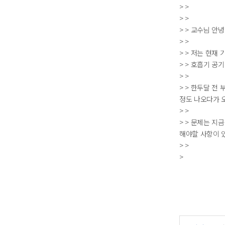
> >
> >
> > 교수님 안
> >
> > 저는 현재
> > 호흡기 공
> >
> > 한두달 전
정도 나오다가 
> >
> > 문제는 지
해야할 사항이 
> >
>