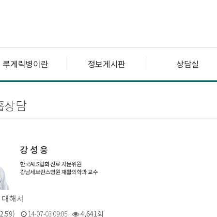
루게릭병이란
정보게시판
상담실
흡상담
 대해서
2.59)
14-07-03 09:05
4,641회