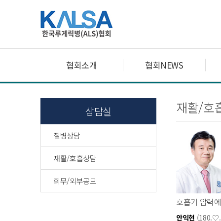
협회소개
협회NEWS
재활/호
상담실
질병상담
재활/호흡상담
회무/외부공모
호흡기 압력에
안익현
(180.♡.