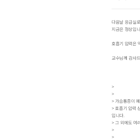
다음날 응급실로
지금은 정상입니
호흡기 압력은 약
교수님께 감사드
>
>
> 가슴통증이 폐
> 호흡기 압력
입니다.
> 그 외에도 여
>
>