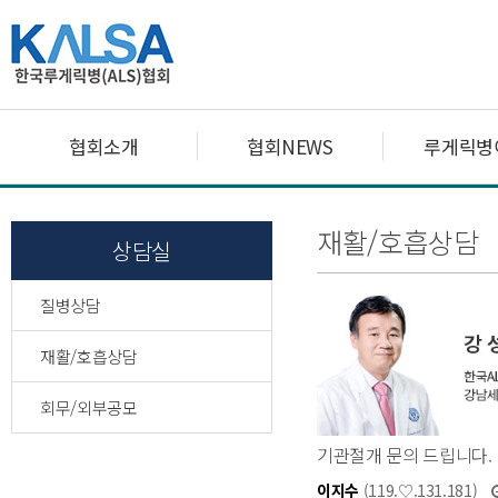
협회소개
협회NEWS
루게릭병
재활/호흡상담
상담실
질병상담
재활/호흡상담
회무/외부공모
기관절개 문의 드립니다.
이지수
(119.♡.131.181)