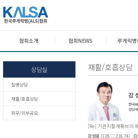
협회소개
협회NEWS
루게릭병
재활/호흡상담
상담실
질병상담
재활/호흡상담
회무/외부공모
[Re] 기관지절개튜브의 
강성웅
(128.♡.216.74)