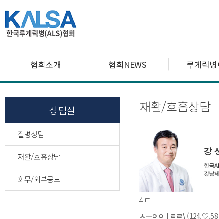
협회소개
협회NEWS
루게릭병
재활/호흡상담
상담실
질병상담
재활/호흡상담
회무/외부공모
4ㄷ
ㅅㅡㅇㅇㅣㄹㄹ\
(124.♡.58