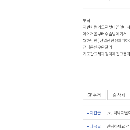
부탁
저번처럼기도관뺏다꼽앗다
아에처음부터수술방에가서
뭘하던안[ 던일단전신마취
전다른환우완달리
기도관교체과정이제겐고통과
수정
삭제
이전글
[re] 맥박이떨
다음글
안녕하세요 선