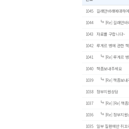
1045
길래안바래에대하여 
1044
[Re] 길래안
1043
자료를 구합니다~
1042
루게르 병에 관한 
1041
[Re] 루게르 
1040
책좀보내주세요
1039
[Re] 책좀보
1038
정부지원상담
1037
[Re] [Re]
1036
[Re] 정부지
1035
일부 질환에만 쥐꼬