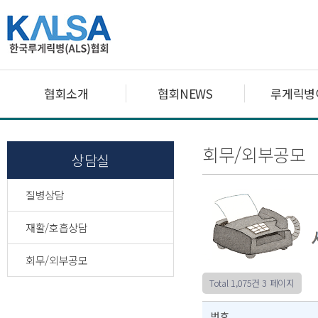
협회소개
협회NEWS
루게릭병
회무/외부공모
상담실
질병상담
재활/호흡상담
회무/외부공모
Total 1,075건
3 페이지
번호