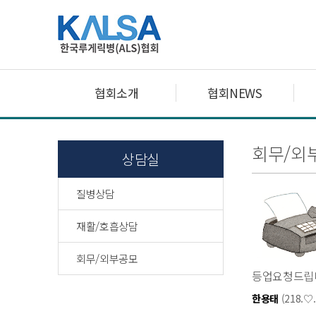
협회소개
협회NEWS
회무/외
상담실
질병상담
재활/호흡상담
회무/외부공모
등업요청드립
한용태
(218.♡.