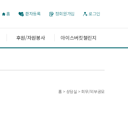
홈
환자등록
정회원가입
로그인
후원/자원봉사
아이스버킷챌린지
홈 > 상담실 > 회무/외부공모