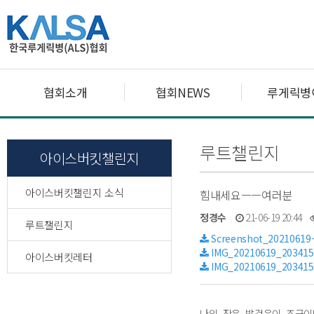
협회소개
협회NEWS
루게릭병
루트챌린지
아이스버킷챌린지
아이스버킷챌린지 소식
힘내세요ㅡㅡ여러분
정경수
21-06-19 20:44
루트챌린지
Screenshot_20210619
IMG_20210619_203415
아이스버킷레터
IMG_20210619_203415
나의 작은 발걸음이 조금이